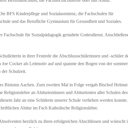
ren Berufsabschluss, die Fachhochschulreife oder das Abitur.
Die BFS Kinderpflege und Sozialassistenz, die Fachschulen für
schule und das Berufliche Gymnasium für Gesundheit und Soziales.
er Fachschule für Sozialpädagogik gestaltete Gottesdienst. Anschließen
ulleiterin in ihrer Festrede die Abschlussschülerinnen und -schüler d
n Joe Cocker als Leitmotiv auf und spannte den Bogen von der sommer
der Schulzeit.
des Bistums Aachen. Zum zweiten Mal in Folge vergab Bischof Helmut
he Religionslehre an Abiturientinnen und Abiturienten aller Schulen des
 diesem Jahr an eine Schülerin unserer Schule verliehen werden konnte.
hriftlichen Abitur im Fach Katholische Religionslehre.
Absolventen herzlich zu ihren erfolgreichen Abschlüssen und wünscht 