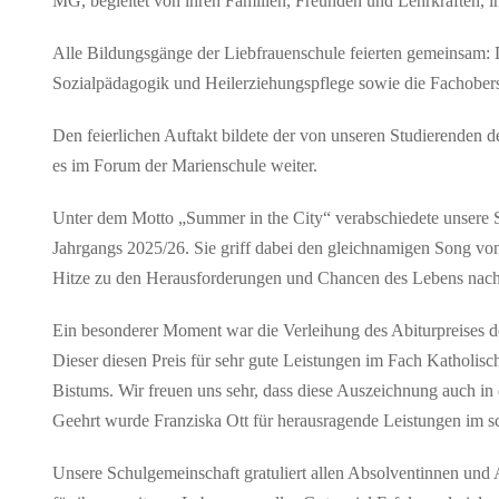
MG, begleitet von ihren Familien, Freunden und Lehrkräften, ih
Alle Bildungsgänge der Liebfrauenschule feierten gemeinsam: 
Sozialpädagogik und Heilerziehungspflege sowie die Fachober
Den feierlichen Auftakt bildete der von unseren Studierenden d
es im Forum der Marienschule weiter.
Unter dem Motto „Summer in the City“ verabschiedete unsere Sch
Jahrgangs 2025/26. Sie griff dabei den gleichnamigen Song vo
Hitze zu den Herausforderungen und Chancen des Lebens nach 
Ein besonderer Moment war die Verleihung des Abiturpreises 
Dieser diesen Preis für sehr gute Leistungen im Fach Katholisc
Bistums. Wir freuen uns sehr, dass diese Auszeichnung auch in
Geehrt wurde Franziska Ott für herausragende Leistungen im sc
Unsere Schulgemeinschaft gratuliert allen Absolventinnen und 