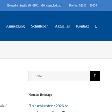
Bettrather Straße 20, 41061 Mönchengladbach
Telefon: 02161 – 86059
Anmeldung
Schulleben
Aktuelles
Kontakt
Suche
nach:
Neueste Beiträge
le /
Abschlussfeier 2026 bei