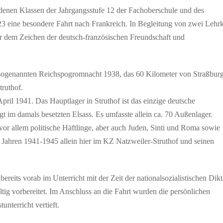
denen Klassen der Jahrgangsstufe 12 der Fachoberschule und des
eine besondere Fahrt nach Frankreich. In Begleitung von zwei Lehrk
ter dem Zeichen der deutsch-französischen Freundschaft und
sogenannten Reichspogromnacht 1938, das 60 Kilometer von Straßbur
ruthof.
April 1941. Das Hauptlager in Struthof ist das einzige deutsche
t im damals besetzten Elsass. Es umfasste allein ca. 70 Außenlager.
 allem politische Häftlinge, aber auch Juden, Sinti und Roma sowie
ahren 1941-1945 allein hier im KZ Natzweiler-Struthof und seinen
ereits vorab im Unterricht mit der Zeit der nationalsozialistischen Dikt
tig vorbereitet. Im Anschluss an die Fahrt wurden die persönlichen
nterricht vertieft.