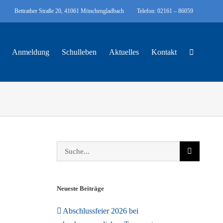
Bettrather Straße 20, 41061 Mönchengladbach
Telefon: 02161 – 86059
Anmeldung
Schulleben
Aktuelles
Kontakt
Suche
nach:
Neueste Beiträge
Abschlussfeier 2026 bei