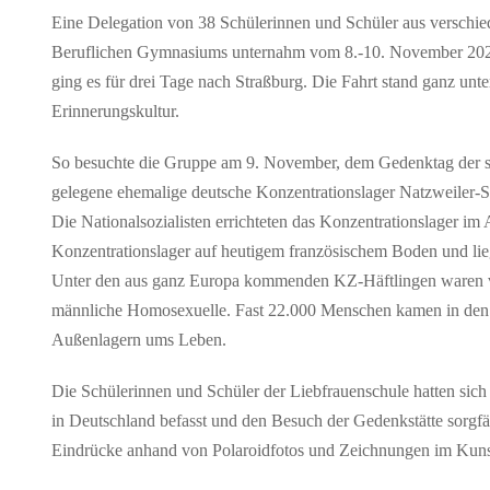
Eine Delegation von 38 Schülerinnen und Schüler aus verschie
Beruflichen Gymnasiums unternahm vom 8.-10. November 2023 
ging es für drei Tage nach Straßburg. Die Fahrt stand ganz un
Erinnerungskultur.
So besuchte die Gruppe am 9. November, dem Gedenktag der 
gelegene ehemalige deutsche Konzentrationslager Natzweiler-St
Die Nationalsozialisten errichteten das Konzentrationslager im 
Konzentrationslager auf heutigem französischem Boden und lieg
Unter den aus ganz Europa kommenden KZ-Häftlingen waren vor
männliche Homosexuelle. Fast 22.000 Menschen kamen in den J
Außenlagern ums Leben.
Die Schülerinnen und Schüler der Liebfrauenschule hatten sich b
in Deutschland befasst und den Besuch der Gedenkstätte sorgfäl
Eindrücke anhand von Polaroidfotos und Zeichnungen im Kunstu