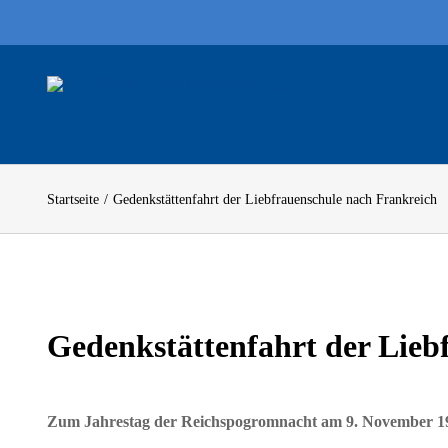
Zum
Inhalt
springen
Startseite
Gedenkstättenfahrt der Liebfrauenschule nach Frankreich
Zeige
grösseres
Gedenkstättenfahrt der Lieb
Bild
Zum Jahrestag der Reichspogromnacht am 9. November 1